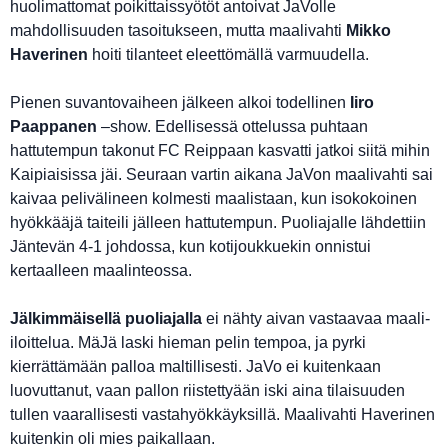
huolimattomat poikittaissyötöt antoivat JaVolle
mahdollisuuden tasoitukseen, mutta maalivahti
Mikko
Haverinen
hoiti tilanteet eleettömällä varmuudella.
Pienen suvantovaiheen jälkeen alkoi todellinen
Iiro
Paappanen
–show. Edellisessä ottelussa puhtaan
hattutempun takonut FC Reippaan kasvatti jatkoi siitä mihin
Kaipiaisissa jäi. Seuraan vartin aikana JaVon maalivahti sai
kaivaa pelivälineen kolmesti maalistaan, kun isokokoinen
hyökkääjä taiteili jälleen hattutempun. Puoliajalle lähdettiin
Jäntevän 4-1 johdossa, kun kotijoukkuekin onnistui
kertaalleen maalinteossa.
Jälkimmäisellä puoliajalla
ei nähty aivan vastaavaa maali-
iloittelua. MäJä laski hieman pelin tempoa, ja pyrki
kierrättämään palloa maltillisesti. JaVo ei kuitenkaan
luovuttanut, vaan pallon riistettyään iski aina tilaisuuden
tullen vaarallisesti vastahyökkäyksillä. Maalivahti Haverinen
kuitenkin oli mies paikallaan.