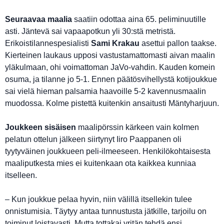
Seuraavaa maalia
saatiin odottaa aina 65. peliminuutille
asti. Jäntevä sai vapaapotkun yli 30:stä metristä.
Erikoistilannespesialisti
Sami Krakau
asettui pallon taakse.
Kierteinen laukaus upposi vastustamattomasti aivan maalin
yläkulmaan, ohi voimattoman JaVo-vahdin. Kauden komein
osuma, ja tilanne jo 5-1. Ennen päätösvihellystä kotijoukkue
sai vielä hieman palsamia haavoille 5-2 kavennusmaalin
muodossa. Kolme pistettä kuitenkin ansaitusti Mäntyharjuun.
Joukkeen sisäisen
maalipörssin kärkeen vain kolmen
pelatun ottelun jälkeen siirtynyt Iiro Paappanen oli
tyytyväinen joukkueen peli-ilmeeseen. Henkilökohtaisesta
maaliputkesta mies ei kuitenkaan ota kaikkea kunniaa
itselleen.
– Kun joukkue pelaa hyvin, niin välillä itsellekin tulee
onnistumisia. Täytyy antaa tunnustusta jätkille, tarjoilu on
toiminut loistavasti. Mutta tottakai yritän tehdä ensi