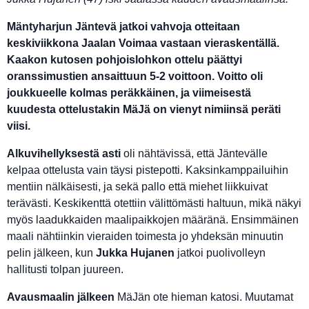
Mäntyharjun Jäntevä jatkoi vahvoja otteitaan
keskiviikkona Jaalan Voimaa vastaan vieraskentällä.
Kaakon kutosen pohjoislohkon ottelu päättyi
oranssimustien ansaittuun 5-2 voittoon. Voitto oli
joukkueelle kolmas peräkkäinen, ja viimeisestä
kuudesta ottelustakin MäJä on vienyt nimiinsä peräti
viisi.
Alkuvihellyksestä asti
oli nähtävissä, että Jäntevälle
kelpaa ottelusta vain täysi pistepotti. Kaksinkamppailuihin
mentiin nälkäisesti, ja sekä pallo että miehet liikkuivat
terävästi. Keskikenttä otettiin
välittömästi haltuun, mikä näkyi
myös laadukkaiden maalipaikkojen määränä. Ensimmäinen
maali nähtiinkin vieraiden toimesta jo yhdeksän minuutin
pelin jälkeen, kun
Jukka Hujanen
jatkoi puolivolleyn
hallitusti tolpan juureen.
Avausmaalin jälkeen
MäJän ote hieman katosi. Muutamat