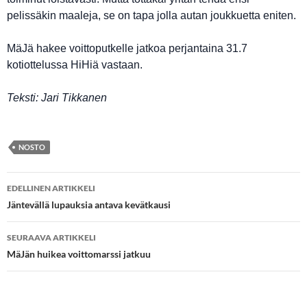
pelissäkin maaleja, se on tapa jolla autan joukkuetta eniten.
MäJä hakee voittoputkelle jatkoa perjantaina 31.7
kotiottelussa HiHiä vastaan.
Teksti: Jari Tikkanen
NOSTO
Artikkelien
EDELLINEN ARTIKKELI
selaus
Jäntevällä lupauksia antava kevätkausi
SEURAAVA ARTIKKELI
MäJän huikea voittomarssi jatkuu