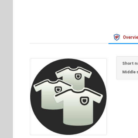
Overvi
Short n
Middle 