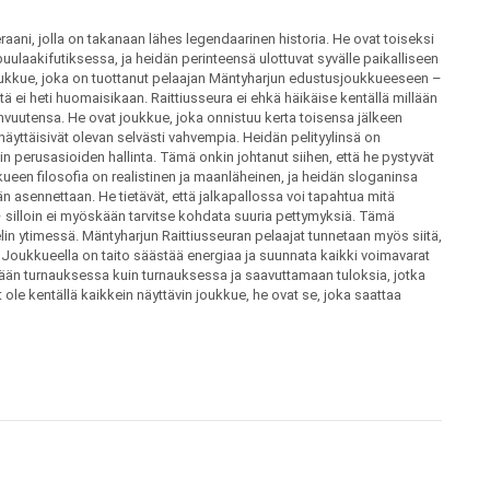
raani, jolla on takanaan lähes legendaarinen historia. He ovat toiseksi
ulaakifutiksessa, ja heidän perinteensä ulottuvat syvälle paikalliseen
kijoukkue, joka on tuottanut pelaajan Mäntyharjun edustusjoukkueeseen –
itä ei heti huomaisikaan. Raittiusseura ei ehkä häikäise kentällä millään
än vahvuutensa. He ovat joukkue, joka onnistuu kerta toisensa jälkeen
näyttäisivät olevan selvästi vahvempia. Heidän pelityylinsä on
in perusasioiden hallinta. Tämä onkin johtanut siihen, että he pystyvät
kueen filosofia on realistinen ja maanläheinen, ja heidän sloganinsa
n asennettaan. He tietävät, että jalkapallossa voi tapahtua mitä
 silloin ei myöskään tarvitse kohdata suuria pettymyksiä. Tämä
lin ytimessä. Mäntyharjun Raittiusseuran pelaajat tunnetaan myös siitä,
a. Joukkueella on taito säästää energiaa ja suunnata kaikki voimavarat
ämään turnauksessa kuin turnauksessa ja saavuttamaan tuloksia, jotka
 ole kentällä kaikkein näyttävin joukkue, he ovat se, joka saattaa