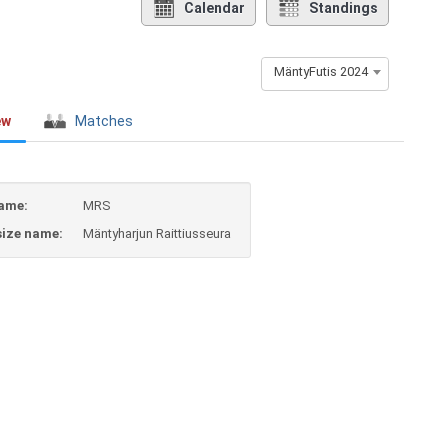
Calendar
Standings
MäntyFutis 2024
ew
Matches
ame:
MRS
size name:
Mäntyharjun Raittiusseura