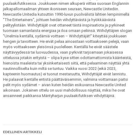
puulaakifutiksessa. Joukkueen nimen alkuperä viittaa suoraan Englannin
jalkapallomaailman yhteen ikoniseen seuraan, Newcastle Unitediin.
Newcastle Unitedia kutsuttiin 1990-luvun puolivälistä lähtien lempinimellä
"The Entertainers", johtuen heidän viihdyttävästä ja hyökkäävästä
pelityylistään. Wiihdyttäjät ovat ottaneet tästä inspiraatiota ja pyrkineet
tuomaan samanlaista energiaa ja iloa omaan peliinsä. Wiihdyttäjien slogan
"Unelmia kentällä, sydämiä voittaen – Wiihdyttäjät!" kiteyttää joukkueen
hengen ja tavoitteen. He eivät pelaa ainoastaan voittaakseen pelejä, vaan
myös voittaakseen yleisönsä puolelleen. Kentällä he eivät säästele
näyttävyydessä tai luovuudessa, vaan pyrkivät tarjoamaan jokaisessa
ottelussa jotakin erityistä – olipa kyse sitten odottamattomista käänteistä,
hienoista maaleista tai yksinkertaisesti siitä, että pelaaminen näyttää yhtä
nautinnolliselta kuin miltä se tuntuu. Vaikka vuosi 2022 (eikä 2023,
kapteenin huomautus) ei tuonut mestaruutta, Wiihdyttäjät eivät lannistu.
He palaavat kentälle entistä päättäväisemmin, valmiina voittamaan paitsi
pelit myös sydämet – aivan kuten heidän esikuvansa Newcastle United
aikoinaan. Jokainen ottelu on uusi mahdollisuus näyttää, miksi he ovat
ansainneet paikkansa Mäntyharjun puulaakifutiksen viihdyttäjinä.
Artikkelien
EDELLINEN ARTIKKELI