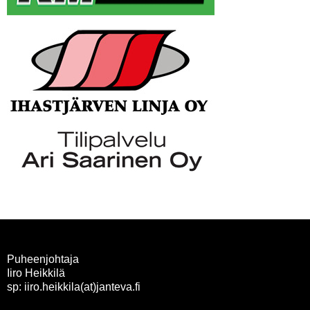
Puheenjohtaja
Iiro Heikkilä
sp: iiro.heikkila(at)janteva.fi