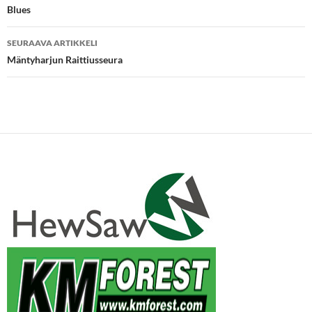
selaus
Blues
SEURAAVA ARTIKKELI
Mäntyharjun Raittiusseura