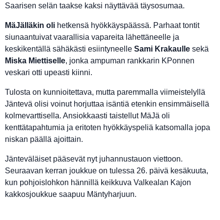
Saarisen selän taakse kaksi näyttävää täysosumaa.
MäJälläkin oli
hetkensä hyökkäyspäässä. Parhaat tontit
siunaantuivat vaarallisia vapareita lähettäneelle ja
keskikentällä sähäkästi esiintyneelle
Sami Krakaulle
sekä
Miska Miettiselle
, jonka ampuman rankkarin KPonnen
veskari otti upeasti kiinni.
Tulosta on kunnioitettava, mutta paremmalla viimeistelyllä
Jäntevä olisi voinut horjuttaa isäntiä etenkin ensimmäisellä
kolmevarttisella. Ansiokkaasti taistellut MäJä oli
kenttätapahtumia ja eritoten hyökkäyspeliä katsomalla jopa
niskan päällä ajoittain.
Jänteväläiset pääsevät nyt juhannustauon viettoon.
Seuraavan kerran joukkue on tulessa 26. päivä kesäkuuta,
kun pohjoislohkon hännillä keikkuva Valkealan Kajon
kakkosjoukkue saapuu Mäntyharjuun.