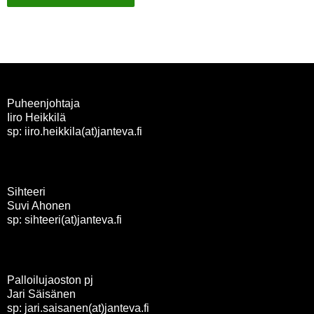
Puheenjohtaja
Iiro Heikkilä
sp: iiro.heikkila(at)janteva.fi
Sihteeri
Suvi Ahonen
sp: sihteeri(at)janteva.fi
Palloilujaoston pj
Jari Säisänen
sp: jari.saisanen(at)janteva.fi