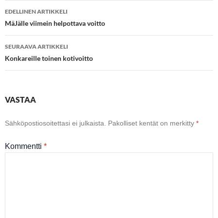
Artikkelien
EDELLINEN ARTIKKELI
selaus
MäJälle viimein helpottava voitto
SEURAAVA ARTIKKELI
Konkareille toinen kotivoitto
VASTAA
Sähköpostiosoitettasi ei julkaista.
Pakolliset kentät on merkitty
*
Kommentti
*