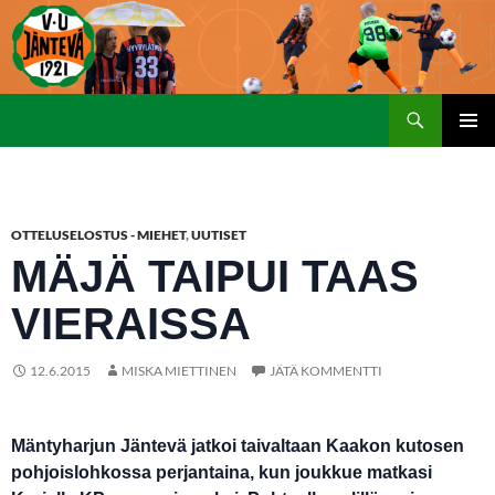
Etsi
SIIRRY
ENSISIJ
SISÄLTÖÖN
VALIKK
OTTELUSELOSTUS - MIEHET
,
UUTISET
MÄJÄ TAIPUI TAAS
VIERAISSA
12.6.2015
MISKA MIETTINEN
JÄTÄ KOMMENTTI
Mäntyharjun Jäntevä jatkoi taivaltaan Kaakon kutosen
pohjoislohkossa perjantaina, kun joukkue matkasi