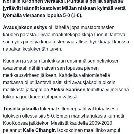
Korialle KPonnen vieraaksi. Puhtaalla pelillä sarjassa
jyräävät isännät kaatoivat MäJän niskaan kylmää vettä
lyömällä vieraansa lopulta 5-0 (1-0).
Avausjakson esitys
oli lähellä jopa mustaoranssien
kauden parasta. Hyviä maalintekopaikkoja luonut Jäntevä
sai myös pidettyä korialaisten vaaralliset hyökkääjät kurissa
napakan keskikentän turvin.
Kuuman ja varsin tunteikkaan ensimmäisen nelivitosen
avausmaali nähtiin aivan sen lopussa pienen
merkkausvirheen jälkeen. Kahdella vaihtomiehellä
matkassa ollut Jäntevä esitti silti avausjaksolla oikein
mallikasta jalkapalloa
Aleksi Saarisen
toimittua viimeisenä
lukkona joukkueen tolppien välissä.
Toisella jaksolla
lukemat sitten repsahtivat totaalisesti
tuloksen ollessa siis 5-0. Eniten mäntyharjulaisia kurmotti
KooKoossa jääkiekon Mestistä kaudella 2009-2010
pelannut
Kalle Cihangir
. Isokokoinen maalilinko ampui